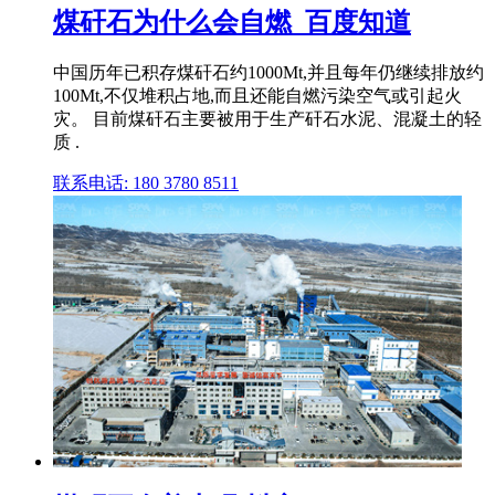
煤矸石为什么会自燃_百度知道
中国历年已积存煤矸石约1000Mt,并且每年仍继续排放约
100Mt,不仅堆积占地,而且还能自燃污染空气或引起火
灾。 目前煤矸石主要被用于生产矸石水泥、混凝土的轻
质 .
联系电话: 180 3780 8511