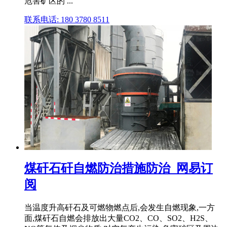
危害矿区的 ...
联系电话: 180 3780 8511
煤矸石矸自燃防治措施防治_网易订
阅
当温度升高矸石及可燃物燃点后,会发生自燃现象,一方
面,煤矸石自燃会排放出大量CO2、CO、SO2、H2S、