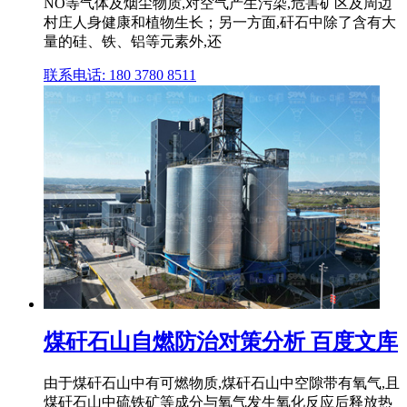
NO等气体及烟尘物质,对空气产生污染,危害矿区及周边
村庄人身健康和植物生长；另一方面,矸石中除了含有大
量的硅、铁、铝等元素外,还
联系电话: 180 3780 8511
煤矸石山自燃防治对策分析 百度文库
由于煤矸石山中有可燃物质,煤矸石山中空隙带有氧气,且
煤矸石山中硫铁矿等成分与氧气发生氧化反应后释放热