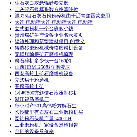
生石灰白灰悬辊砂粉立磨
二灰碎石换算系数方换算吨位
混325目石灰石粉粉碎机由于沥青焦雷蒙磨用
大连-电动筛大连-电动筛大连-电动筛
立式磨粉机一个台班多少钱
贵州煤矿生产设备企业名录黄页
钢渣处理和新型建材项目-的意义
铸造砂磨粉机械价格磨粉机设备
无烟煤除根矿石磨粉机原理
粉石碎机多少钱一台160的
山西HRM1250型立磨液压
西安高岭土矿石磨粉机设备
立式烘干粉磨机
开採高岭土矿
1小时500方斜锆石液压制砂机
浙江福马磨机厂
每小时产50T高钙粉方解石生
长沙哪里有石灰石工业磨粉机买
圆锥粉石头机产量1400T-H
工业磨粉机厂家设备巡检报告
金矿的设备及价格