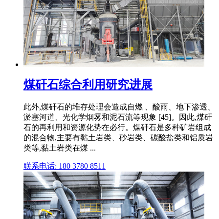
煤矸石综合利用研究进展
此外,煤矸石的堆存处理会造成自燃 、酸雨、地下渗透、
淤塞河道、光化学烟雾和泥石流等现象 [45]。因此,煤矸
石的再利用和资源化势在必行。煤矸石是多种矿岩组成
的混合物,主要有黏土岩类、砂岩类、碳酸盐类和铝质岩
类等,黏土岩类在煤 ...
联系电话: 180 3780 8511