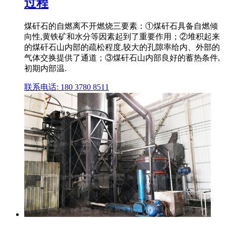
过程
煤矸石的自燃离不开燃烧三要素：①煤矸石具备自燃倾
向性,黄铁矿和水分等因素起到了重要作用；②堆积起来
的煤矸石山内部的疏松程度,较大的孔隙率给内、外部的
气体交换提供了通道；③煤矸石山内部良好的蓄热条件,
初期内部温.
联系电话: 180 3780 8511