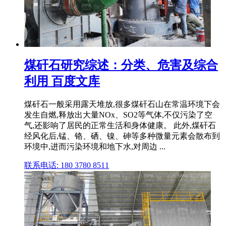
煤矸石研究综述：分类、危害及综合
利用 百度文库
煤矸石一般采用露天堆放,很多煤矸石山在常温环境下会
发生自燃,释放出大量NOx、SO2等气体,不仅污染了空
气,还影响了居民的正常生活和身体健康。 此外,煤矸石
经风化后,锰、铬、硒、镍、砷等多种微量元素会散布到
环境中,进而污染环境和地下水,对周边 ...
联系电话: 180 3780 8511