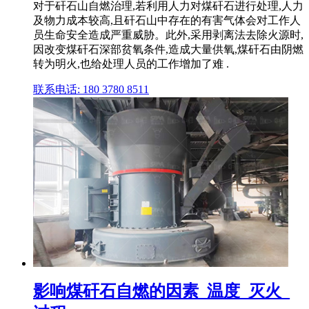
对于矸石山自燃治理,若利用人力对煤矸石进行处理,人力
及物力成本较高,且矸石山中存在的有害气体会对工作人
员生命安全造成严重威胁。此外,采用剥离法去除火源时,
因改变煤矸石深部贫氧条件,造成大量供氧,煤矸石由阴燃
转为明火,也给处理人员的工作增加了难 .
联系电话: 180 3780 8511
影响煤矸石自燃的因素_温度_灭火_