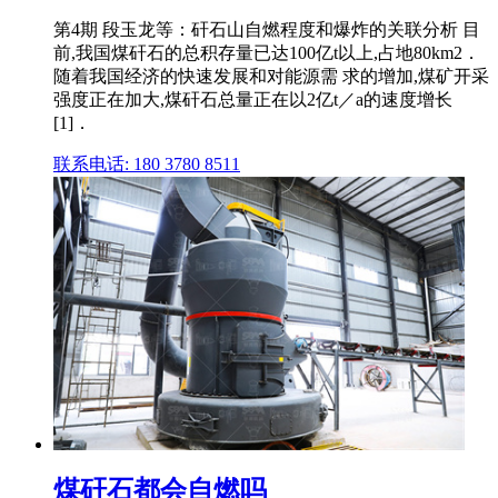
第4期 段玉龙等：矸石山自燃程度和爆炸的关联分析 目
前,我国煤矸石的总积存量已达100亿t以上,占地80km2．
随着我国经济的快速发展和对能源需 求的增加,煤矿开采
强度正在加大,煤矸石总量正在以2亿t／a的速度增长
[1]．
联系电话: 180 3780 8511
煤矸石都会自燃吗