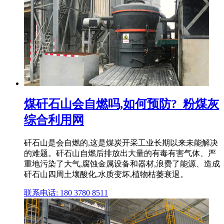
煤矸石山会自燃吗,如何预防?_粉煤灰
综合利用网
矸石山是会自燃的,这是煤炭开采工业长期以来未能解决
的难题。矸石山自燃后排放出大量的有毒有害气体、严
重地污染了大气,腐蚀金属设备和器材,浪费了能源、造成
矸石山四周土壤酸化,水质变坏,植物枯萎衰退。
联系电话: 180 3780 8511