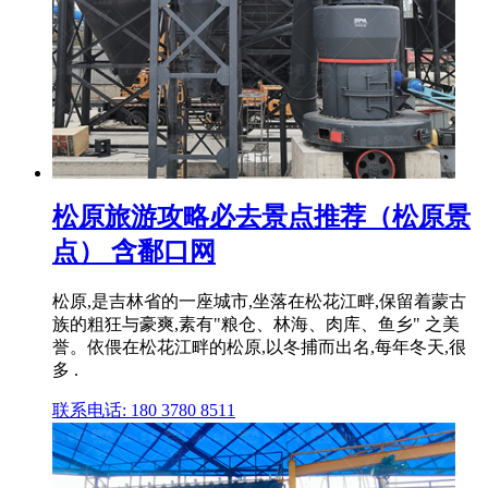
松原旅游攻略必去景点推荐（松原景
点） 含鄱口网
松原,是吉林省的一座城市,坐落在松花江畔,保留着蒙古
族的粗狂与豪爽,素有"粮仓、林海、肉库、鱼乡" 之美
誉。依偎在松花江畔的松原,以冬捕而出名,每年冬天,很
多 .
联系电话: 180 3780 8511