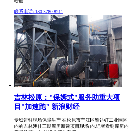
粉磨 .
联系电话: 180 3780 8511
吉林松原："保姆式"服务助重大项
目"加速跑" 新浪财经
专班进驻现场保障生产 在松原市宁江区雅达虹工业园区
内的吉林澳佳三期库房新建项目现场 内,记者看到库房内