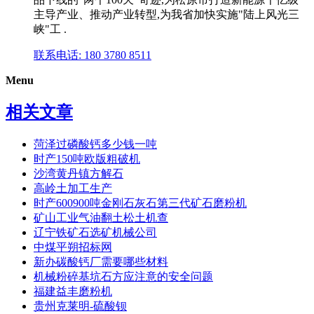
主导产业、推动产业转型,为我省加快实施"陆上风光三
峡"工 .
联系电话: 180 3780 8511
Menu
相关文章
菏泽过磷酸钙多少钱一吨
时产150吨欧版粗破机
沙湾黄丹镇方解石
高岭土加工生产
时产600900吨金刚石灰石第三代矿石磨粉机
矿山工业气油翻土松土机查
辽宁铁矿石选矿机械公司
中煤平朔招标网
新办碳酸钙厂需要哪些材料
机械粉碎基坑石方应注意的安全问题
福建益丰磨粉机
贵州克莱明-硫酸钡