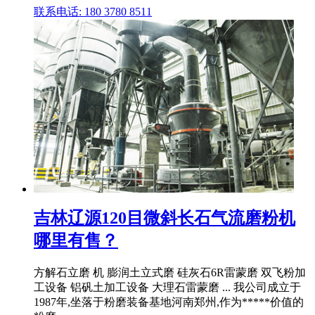
联系电话: 180 3780 8511
吉林辽源120目微斜长石气流磨粉机
哪里有售？
方解石立磨 机 膨润土立式磨 硅灰石6R雷蒙磨 双飞粉加
工设备 铝矾土加工设备 大理石雷蒙磨 ... 我公司成立于
1987年,坐落于粉磨装备基地河南郑州,作为*****价值的