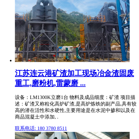
江苏连云港矿渣加工现场冶金渣固废
重工,磨粉机,雷蒙磨 ...
设备：LM1300K立磨1台 物料及成品细度：矿渣 项目描
述：矿渣又称粒化高炉矿渣,是高炉炼铁的副产品,具有较
高的潜在活性和水硬性,主要用途是在水泥中掺和以及在
商品混凝土中添加, .
联系电话: 180 3780 8511