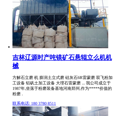
吉林辽源时产吨镁矿石悬辊立么机机
械
方解石立磨 机 膨润土立式磨 硅灰石6R雷蒙磨 双飞粉加
工设备 铝矾土加工设备 大理石雷蒙磨 ... 我公司成立于
1987年,坐落于粉磨装备基地河南郑州,作为*****价值的
粉磨 .
联系电话: 180 3780 8511