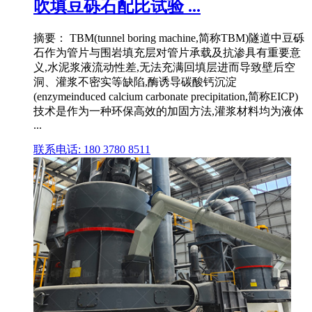
吹填豆砾石配比试验 ...
摘要： TBM(tunnel boring machine,简称TBM)隧道中豆砾
石作为管片与围岩填充层对管片承载及抗渗具有重要意
义,水泥浆液流动性差,无法充满回填层进而导致壁后空
洞、灌浆不密实等缺陷,酶诱导碳酸钙沉淀
(enzymeinduced calcium carbonate precipitation,简称EICP)
技术是作为一种环保高效的加固方法,灌浆材料均为液体
...
联系电话: 180 3780 8511