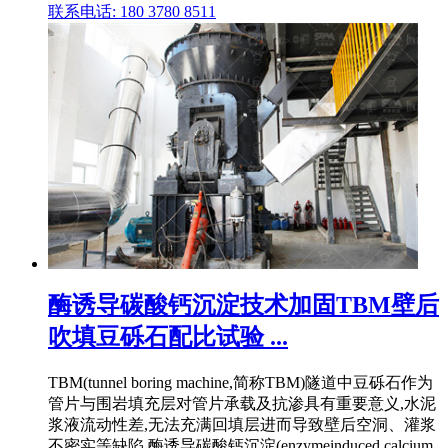
联系电话: 180 3780 8511
酶诱导碳酸钙沉淀技术加固TBM壁后
吹填豆砾石配比试验 ...
TBM(tunnel boring machine,简称TBM)隧道中豆砾石作为
管片与围岩填充层对管片承载及抗渗具有重要意义,水泥
浆液流动性差,无法充满回填层进而导致壁后空洞、灌浆
不密实等缺陷,酶诱导碳酸钙沉淀(enzymeinduced calcium