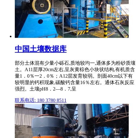
中国土壤数据库
部分土体混有少量小砾石,质地较均一,通体多为粉砂质壤
土。A11层厚20cm左右,呈灰黄棕色小块状结构,有机质含
量1．0％一2．0％；A12层发育较弱。剖面40cm以下有
较明显的钙积现象,碳酸钙含量16％左右。通体石灰反应
强烈。土壤pH8．2—8．7,呈
联系电话: 180 3780 8511