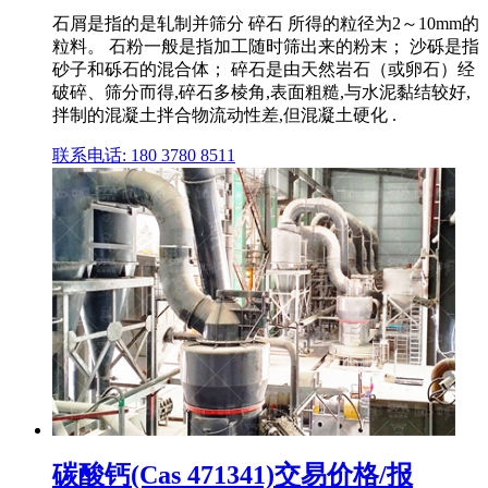
石屑是指的是轧制并筛分 碎石 所得的粒径为2～10mm的
粒料。 石粉一般是指加工随时筛出来的粉末； 沙砾是指
砂子和砾石的混合体； 碎石是由天然岩石（或卵石）经
破碎、筛分而得,碎石多棱角,表面粗糙,与水泥黏结较好,
拌制的混凝土拌合物流动性差,但混凝土硬化 .
联系电话: 180 3780 8511
碳酸钙(Cas 471341)交易价格/报