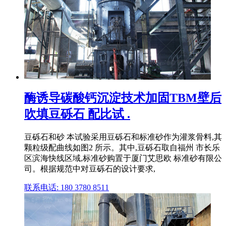
酶诱导碳酸钙沉淀技术加固TBM壁后
吹填豆砾石 配比试 .
豆砾石和砂 本试验采用豆砾石和标准砂作为灌浆骨料,其
颗粒级配曲线如图2 所示。其中,豆砾石取自福州 市长乐
区滨海快线区域,标准砂购置于厦门艾思欧 标准砂有限公
司。根据规范中对豆砾石的设计要求,
联系电话: 180 3780 8511