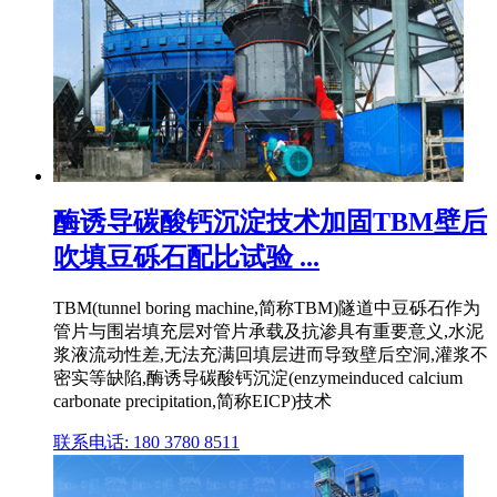
酶诱导碳酸钙沉淀技术加固TBM壁后
吹填豆砾石配比试验 ...
TBM(tunnel boring machine,简称TBM)隧道中豆砾石作为
管片与围岩填充层对管片承载及抗渗具有重要意义,水泥
浆液流动性差,无法充满回填层进而导致壁后空洞,灌浆不
密实等缺陷,酶诱导碳酸钙沉淀(enzymeinduced calcium
carbonate precipitation,简称EICP)技术
联系电话: 180 3780 8511