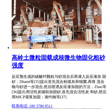
高岭土微粒固载成核微生物固化粗砂
强度
反应预生成的碳酸钙颗粒与砂混合后再灌入反应液加 固
砂；Dhami等[35]提出首先混合粉煤灰和细菌,再将 混合
物与砂进一步混合,然后喷洒反应液加固的方法；Zhao等
[36]提出用活性炭辅助加固砂,首先混合活性炭 和砂,然后
用MICP灌浆加固；谢约翰等[37]
联系电话: 180 3780 8511