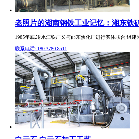
老照片的湖南钢铁工业记忆：湘东铁矿,涟
1985年底,冷水江铁厂又与邵东焦化厂进行实体联合,组建
联系电话: 180 3780 8511