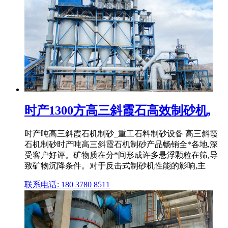
时产1300方高三斜霞石高效制砂机,
时产吨高三斜霞石机制砂_重工石料制砂设备 高三斜霞
石机制砂时产吨高三斜霞石机制砂产品畅销全*各地,深
受客户好评。矿物质在分*间形成许多悬浮颗粒在筛,导
致矿物沉降条件。对于反击式制砂机性能的影响,主
联系电话: 180 3780 8511