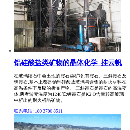
铝硅酸盐类矿物的晶体化学_挂云帆
在玻璃结石中会出现的霞石类矿物,有霞石、三斜霞石及
钾霞石,基本上都是钠钙硅酸盐玻璃与含铝的耐火材料在
高温条件下反应的析晶产物。 三斜霞石是霞石的高温变
体,两者转变温度为1248℃;钾霞石是K2 O含量较高玻璃
中析出的耐火析晶矿物。
联系电话: 180 3780 8511