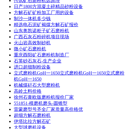
愕试矿石磨粉机远原理
日产1800方混凝土碎精品砂粉设备
方解石矿矿粉加工厂用的设备
制沙一体机多少钱
精选电石泥矿褐煤方解石矿报价
山东奥凯诺柜子矿石磨粉机
广西石灰石粉碎机项目现场
火山岩高效制砂机
微小矿石磨粉机
重庆酉阳矿石磨粉机制造厂
石英砂石灰石-生产企业
进口超细制粉设备
立式磨粉机GpH一1650立式磨粉机GpH一1650立式磨粉
机GpH一1650
机械煤矸石大型磨粉机
高岭土料价格
徐州石膏欧版磨粉机报价厂家
551851-模磨机磨头-圆锥型
雷蒙磨型号齐全厂家质量高价格优
超细方解石磨粉机
伊塔比拉方解石矿
大型球磨机设备