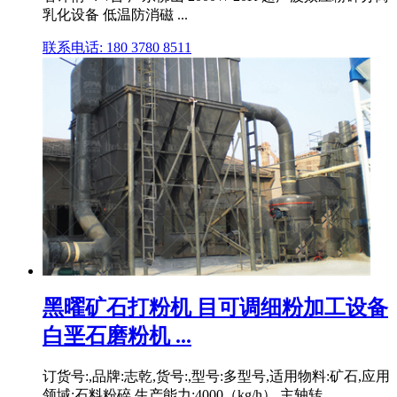
乳化设备 低温防消磁 ...
联系电话: 180 3780 8511
黑曜矿石打粉机 目可调细粉加工设备
白垩石磨粉机 ...
订货号:,品牌:志乾,货号:,型号:多型号,适用物料:矿石,应用
领域:石料粉碎,生产能力:4000（kg/h）,主轴转