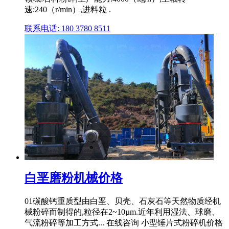
速:240（r/min）,进料粒 .
联系电话: 180 3780 8511
白垩磨粉机械价格
01碳酸钙重质型由白垩、贝壳、石灰石等天然物质经机
械粉碎而制得的,粒径在2~10µm.近年利用湿法、球磨、
气流粉碎等加工方式... 在线咨询 小型锤片式粉碎机价格