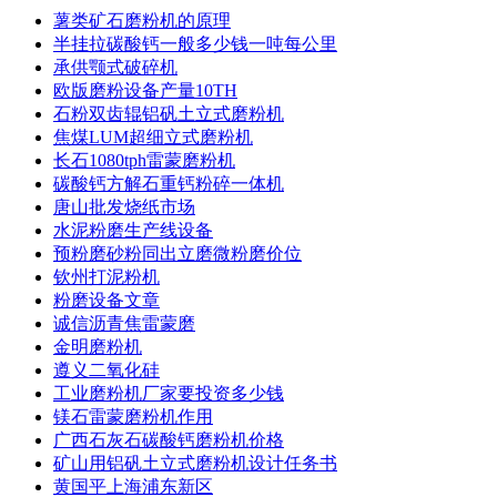
薯类矿石磨粉机的原理
半挂拉碳酸钙一般多少钱一吨每公里
承供颚式破碎机
欧版磨粉设备产量10TH
石粉双齿辊铝矾土立式磨粉机
焦煤LUM超细立式磨粉机
长石1080tph雷蒙磨粉机
碳酸钙方解石重钙粉碎一体机
唐山批发烧纸市场
水泥粉磨生产线设备
预粉磨砂粉同出立磨微粉磨价位
钦州打泥粉机
粉磨设备文章
诚信沥青焦雷蒙磨
金明磨粉机
遵义二氧化硅
工业磨粉机厂家要投资多少钱
镁石雷蒙磨粉机作用
广西石灰石碳酸钙磨粉机价格
矿山用铝矾土立式磨粉机设计任务书
黄国平上海浦东新区