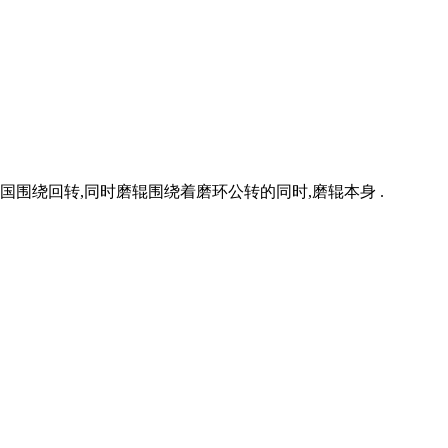
围绕回转,同时磨辊围绕着磨环公转的同时,磨辊本身 .