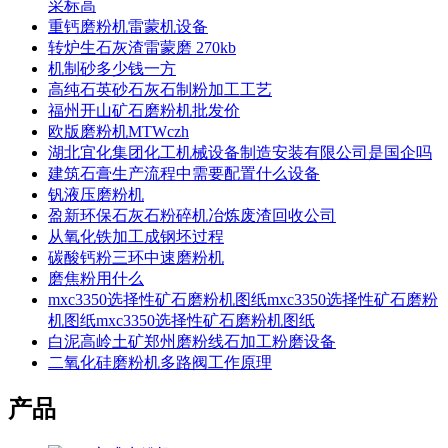
采标高
重钙磨粉机雷蒙机设备
转炉生石灰渣雷蒙磨 270kb
机制砂多少钱一方
高纯石英砂石灰石制粉加工工艺
福州开山矿石磨粉机批发价
欧版磨粉机MTWczh
湖北宜化集团化工机械设备制造安装有限公司是国企吗
建筑石膏生产流程中需要配置什么设备
钒液压磨粉机
盈新环保石灰石粉碎机冶炼废渣回收公司
从氧化铁加工成钢坯过程
碳酸钙粉三环中速磨粉机
磨焦粉用什么
mxc3350选择性矿石磨粉机图纸mxc3350选择性矿石磨粉
机图纸mxc3350选择性矿石磨粉机图纸
白泥高岭土矿郑州磨粉线石加工粉磨设备
二氧化硅磨粉机多路阀工作原理
产品