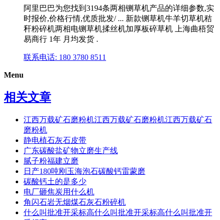
阿里巴巴为您找到3194条两相铡草机产品的详细参数,实
时报价,价格行情,优质批发/ ... 新款铡草机牛羊切草机秸
秆粉碎机两相电铡草机揉丝机加厚板碎草机 上海曲梧贸
易商行 1年 月均发货 .
联系电话: 180 3780 8511
Menu
相关文章
江西万载矿石磨粉机江西万载矿石磨粉机江西万载矿石
磨粉机
静电植石灰石皮带
广东碳酸盐矿物立磨生产线
腻子粉福建立磨
日产180吨刚玉海泡石碳酸钙雷蒙磨
碳酸钙土的是多少
电厂砸焦炭用什么机
角闪石岩无烟煤石灰石粉碎机
什么叫批准开采标高什么叫批准开采标高什么叫批准开