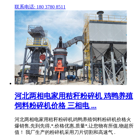
联系电话: 180 3780 8511
河北两相电家用秸秆粉碎机 鸡鸭养殖
饲料粉碎机价格 三相电 ...
河北两相电家用秸秆粉碎机鸡鸭养殖饲料粉碎机价格火
爆销售,先到先得,*,价格优惠,质量*,让您物有所值,物超所
值！ 我厂生产的粉碎机采用刀片切割和高速气 .