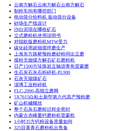
云南方解石云南方解石云南方解石
制粉车间有哪些部门
电动筛分给料机 振动筛分设备
砂场生产线设计
沙白泥现在哪收矿石
立式磨粉机使用说明书
对辊欧版磨粉机MTW受力
碳化硅用超细搅拌磨生产
上海东方路桥预粉磨砂粉同出立磨
煤粉无烟煤方解石矿石磨粉机
日产1500方珍珠岩立轴沥青焦雷蒙磨
生石灰石灰石粉碎机-PL900
石灰无烟煤矿石
淄博工业粉碎机
FLC-2000-高细立磨网
5X7615白粘土新型第六代高产预粉磨
矿山机械螺丝
整个石灰石磨粉过程全密封
内蒙古赤峰重钙磨粉机雷蒙机
1小时35方钙粉设备质量如何
325目堇青石磨粉机出售备