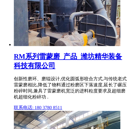
RM系列雷蒙磨_产品_潍坊精华装备
科技有限公司
创新性磨环、磨辊设计,优化圆弧形咬合方式,与传统老式
雷蒙磨相比,降低了物料通过粉磨区下落速度,延长了碾压
粉碎时间,兼具了雷蒙磨机宽泛的进料粒度要求及超细磨
机超细化粉碎功 .
联系电话: 180 3780 8511