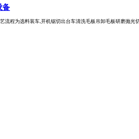
设备
程为选料装车,开机锯切出台车清洗毛板吊卸毛板研磨抛光切断检验