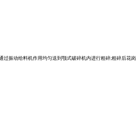
岗岩通过振动给料机作用均匀送到颚式破碎机内进行粗碎;粗碎后花