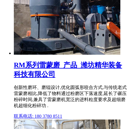
RM系列雷蒙磨_产品_潍坊精华装备
科技有限公司
创新性磨环、磨辊设计,优化圆弧形咬合方式,与传统老式
雷蒙磨相比,降低了物料通过粉磨区下落速度,延长了碾压
粉碎时间,兼具了雷蒙磨机宽泛的进料粒度要求及超细磨
机超细化粉碎功 .
联系电话: 180 3780 8511