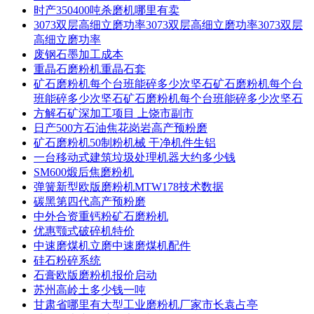
时产350400吨杀磨机哪里有卖
3073双层高细立磨功率3073双层高细立磨功率3073双层
高细立磨功率
废钢石墨加工成本
重晶石磨粉机重晶石套
矿石磨粉机每个台班能碎多少次坚石矿石磨粉机每个台
班能碎多少次坚石矿石磨粉机每个台班能碎多少次坚石
方解石矿深加工项目 上饶市副市
日产500方石油焦花岗岩高产预粉磨
矿石磨粉机50制粉机械 干净机件生铝
一台移动式建筑垃圾处理机器大约多少钱
SM600煅后焦磨粉机
弹簧新型欧版磨粉机MTW178技术数据
碳黑第四代高产预粉磨
中外合资重钙粉矿石磨粉机
优惠颚式破碎机特价
中速磨煤机立磨中速磨煤机配件
硅石粉碎系统
石膏欧版磨粉机报价启动
苏州高岭土多少钱一吨
甘肃省哪里有大型工业磨粉机厂家市长袁占亭