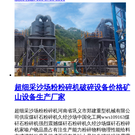
超细采沙场粉粉碎机破碎设备价格矿
山设备生产厂家
超细采沙场粉粉碎机河南省巩义市郑建重型机械有限公
司供应煤矸石粉碎机久经沙场中国化工网wws109163煤
矸石粉碎机强烈震撼煤矸石粉碎机久经沙场煤矸石粉碎
机家喻户晓品质占有注生产能力粉碎物料物理性能给料