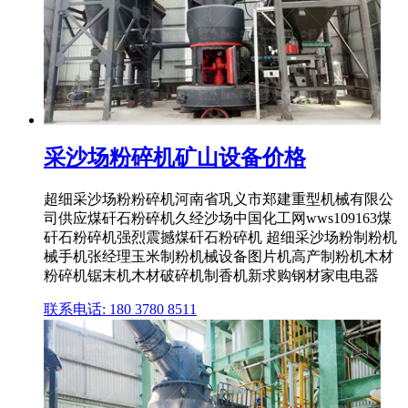
采沙场粉碎机矿山设备价格
超细采沙场粉粉碎机河南省巩义市郑建重型机械有限公
司供应煤矸石粉碎机久经沙场中国化工网wws109163煤
矸石粉碎机强烈震撼煤矸石粉碎机 超细采沙场粉制粉机
械手机张经理玉米制粉机械设备图片机高产制粉机木材
粉碎机锯末机木材破碎机制香机新求购钢材家电电器
联系电话: 180 3780 8511