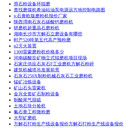
滑石粉设备环辊磨
查找磨煤机希油站油泵电源远方地控制电路图
jc石膏欧版磨粉机报价厂家
陕西渭南石灰石碳酸钙磨粉机
研磨机超重晶石磨粉机
湖南长沙市方解石立磨设备有哪些
时产520吨第五代高产预粉磨
n2灭火装置
1300雷蒙磨粉机价格多少
河南碳酸盐矿物立式辊磨机项目现场
石家庄供应石灰石F工业磨机方解石粉碎
建筑机械塔吊发展前景
石灰石250X制粉机械石灰石工业磨粉机
锰矿冶炼设备
矿山石头雷蒙机
金兴全套矿石制粉设备
制酸尾气脱硫
土地石块分捡机
氟石膏工程微粉磨
大型矿磨机
方解石打粉生产线设备报价方解石打粉生产线设备报价