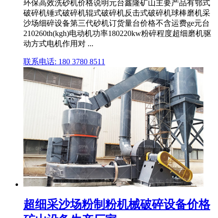
环保高效洗砂机价格说明元台鑫隆矿山主要产品有鄂式
破碎机锤式破碎机辊式破碎机反击式破碎机球棒磨机采
沙场细碎设备第三代砂机订货量台价格不含运费ge元台
210260th(kgh)电动机功率180220kw粉碎程度超细磨机驱
动方式电机作用对 ...
联系电话: 180 3780 8511
超细采沙场粉制粉机械破碎设备价格