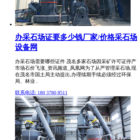
办采石场证要多少钱厂家/价格采石场
设备网
办采石场需要哪些证件 茂名多家石场因采矿许可证停产
市场石价飞涨_资讯频道_凤凰网为了从严管理采石场,现
在茂名市国土局主动提出,办理续期手续必须经过环保
局、林业 .
联系电话: 180 3780 8511