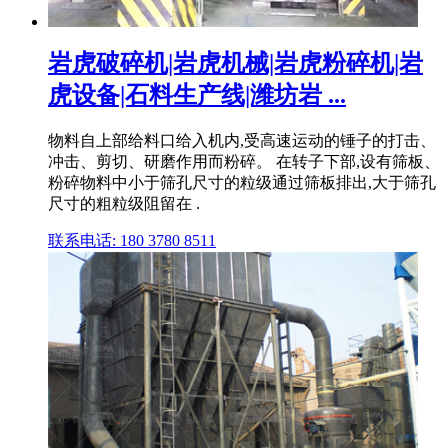
岩虎破碎机|岩虎机械|岩虎粉碎机|岩
虎设备|石料生产线|潍坊岩 ...
物料自上部给料口给入机内,受高速运动的锤子的打击、
冲击、剪切、研磨作用而粉碎。 在转子下部,设有筛板、
粉碎物料中小于筛孔尺寸的粒级通过筛板排出,大于筛孔
尺寸的粗粒级阻留在 .
联系电话: 180 3780 8511