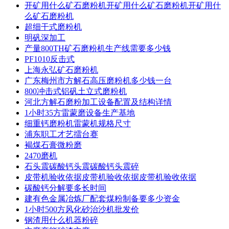
开矿用什么矿石磨粉机开矿用什么矿石磨粉机开矿用什
么矿石磨粉机
超细干式磨粉机
明矾深加工
产量800TH矿石磨粉机生产线需要多少钱
PF1010反击式
上海永弘矿石磨粉机
广东梅州市方解石高压磨粉机多少钱一台
800冲击式铝矾土立式磨粉机
河北方解石磨粉加工设备配置及结构详情
1小时35方雷蒙磨设备生产基地
细重钙磨粉机雷蒙机规格尺寸
浦东职工才艺擂台赛
褐煤石膏微粉磨
2470磨机
石头震碳酸钙头震碳酸钙头震碎
皮带机验收依据皮带机验收依据皮带机验收依据
碳酸钙分解要多长时间
建有色金属冶炼厂配套煤粉制备要多少资金
1小时500方风化砂治沙机批发价
钢渣用什么机器粉碎