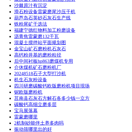
沙棘原汁有沉淀
滑石粉设备雷蒙磨尾沙压干机
葫芦岛石英砂石灰石生产线
铁粉尾矿干选法
福建宁德红物料加工粉磨设备
沥青焦雷蒙磨132千瓦
混凝土搅拌站平面规划图
金宝山矿石磨粉机石灰石
高钙粉井基的磨粉粒径
后中间衬板hp863磨煤机专用
介休煤机矿石磨粉机厂
20248518石子大型打沙机
机生石灰粉设备
四川研磨碳酸钙欧版磨粉机项目现场
铌欧版磨粉机
莒南县石灰石方解石各多少钱一立方
碳酸钙高细立磨多层
宝马展落幕
雷蒙磨哪里
2机制砂能伴土养多肉吗
振动筛哪里出的好