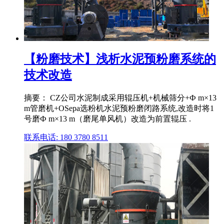
【粉磨技术】浅析水泥预粉磨系统的
技术改造
摘要： CZ公司水泥制成采用辊压机+机械筛分+Ф m×13
m管磨机+OSepa选粉机水泥预粉磨闭路系统,改造时将1
号磨Ф m×13 m（磨尾单风机）改造为前置辊压 .
联系电话: 180 3780 8511