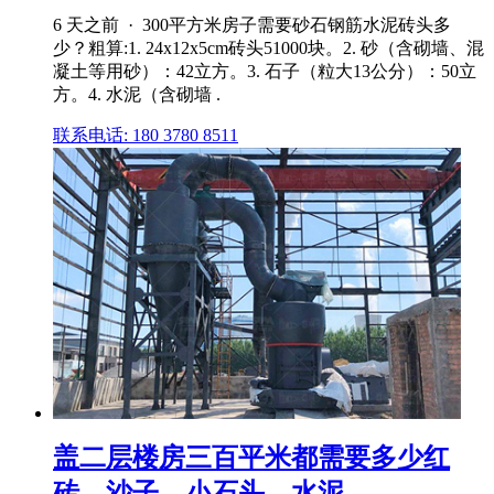
6 天之前 · 300平方米房子需要砂石钢筋水泥砖头多
少？粗算:1. 24x12x5cm砖头51000块。2. 砂（含砌墙、混
凝土等用砂）：42立方。3. 石子（粒大13公分）：50立
方。4. 水泥（含砌墙 .
联系电话: 180 3780 8511
盖二层楼房三百平米都需要多少红
砖、沙子、小石头、水泥 ...