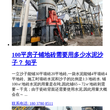
100平房子铺地砖需要用多少水泥沙
子？ 知乎
一立沙子能铺30平墙砖20平地砖,一袋水泥能铺4平墙砖4
平地砖。施工时墙砖水泥和沙子的比例是1:3 地砖水. 铺
100㎡地砖水泥的用量是在吨,因此铺65～72㎡地砖则需
要～千克；由于瓷砖背面还需要使用水泥,因此用量大概
会在～ ...
联系电话: 180 3780 8511