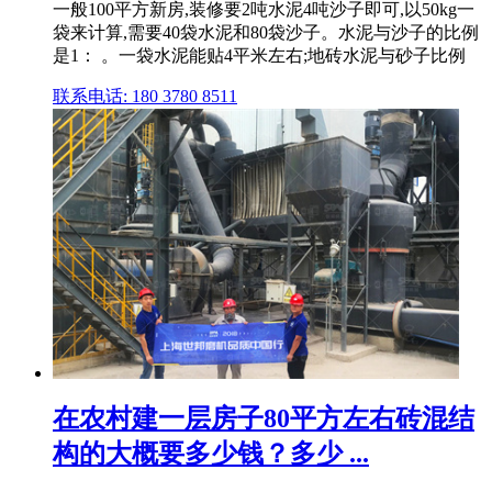
一般100平方新房,装修要2吨水泥4吨沙子即可,以50kg一
袋来计算,需要40袋水泥和80袋沙子。水泥与沙子的比例
是1： 。一袋水泥能贴4平米左右;地砖水泥与砂子比例
联系电话: 180 3780 8511
在农村建一层房子80平方左右砖混结
构的大概要多少钱？多少 ...