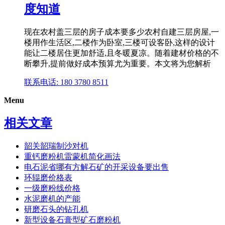
度知道
现在农村盖三层的房子成本要多少农村自建三层房屋,一
楼用作生活区,二楼作为卧室,三楼可设客卧,这样的设计
能让二楼居住更加舒适,且冬暖夏凉。随着建材价格的不
断攀升,提前做好成本预算尤为重要。本文将为您解析
联系电话: 180 3780 8511
Menu
相关文章
韶关韶瑞制沙对机
重钙磨粉机雷蒙机简化画法
电石泥省哪有方解石矿的开采设备要出售
环辊磨价格表
一级磨粉线价格
水泥磨机的产能
研磨石头的钻孔机
新型设备石膏型矿石磨粉机