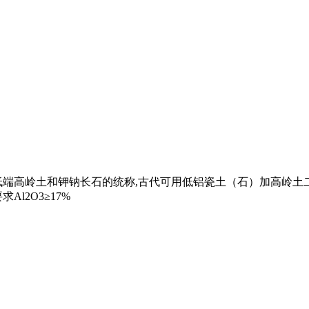
低端高岭土和钾钠长石的统称,古代可用低铝瓷土（石）加高岭土
l2O3≥17%