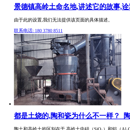
景德镇高岭土命名地,讲述它的故事,诠
由于此的设置,我们无法提供该页面的具体描述。
联系电话: 180 3780 8511
都是土烧的,陶和瓷为什么不一样？_
陶土和高岭土的区别在于,高岭土中硅（SiO₂）和铝（Al