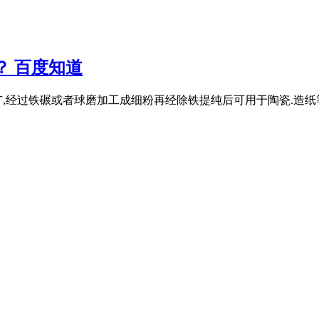
？ 百度知道
,经过铁碾或者球磨加工成细粉再经除铁提纯后可用于陶瓷.造纸等