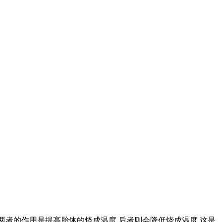
 前两者的作用是提高胎体的烧成温度,后者则会降低烧成温度,这是