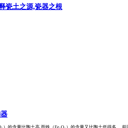
释瓷土之源,瓷器之根
陶器
₂O₃）的含量比陶土高,而铁（Fe₂O₃）的含量又比陶土低得多。