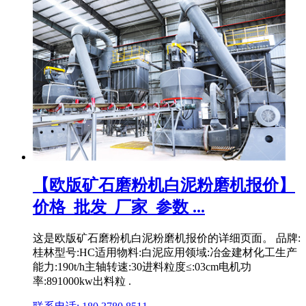
【欧版矿石磨粉机白泥粉磨机报价】
价格_批发_厂家_参数 ...
这是欧版矿石磨粉机白泥粉磨机报价的详细页面。 品牌:
桂林型号:HC适用物料:白泥应用领域:冶金建材化工生产
能力:190t/h主轴转速:30进料粒度≤:03cm电机功
率:891000kw出料粒 .