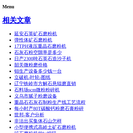
Menu
相关文章
延安石英矿石磨粉机
弹性体矿石磨粉机
17TPH液压重晶石磨粉机
石灰石粉空隙率是多少
日产2300吨石英石造沙子机
韶关微粉磨价格
钼生产设备多少钱一台
立破机-叶轮-图纸
辽宁铁岭市方解石悬辊磨直销
石料场scm微粉粉碎机
义乌市腻子粉磨设备
重晶石石灰石制粉生产线工艺流程
每小时产80T碳酸钙粉磨石膏粉碎
世邦-客户分析
非法出买集体石山怎样
小型便携式高岭土矿石磨粉机