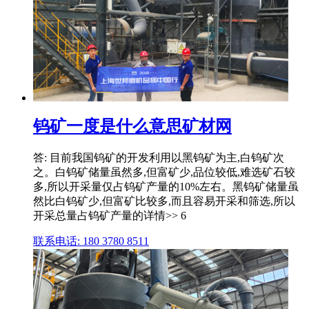
钨矿一度是什么意思矿材网
答: 目前我国钨矿的开发利用以黑钨矿为主,白钨矿次
之。白钨矿储量虽然多,但富矿少,品位较低,难选矿石较
多,所以开采量仅占钨矿产量的10%左右。黑钨矿储量虽
然比白钨矿少,但富矿比较多,而且容易开采和筛选,所以
开采总量占钨矿产量的详情>> 6
联系电话: 180 3780 8511