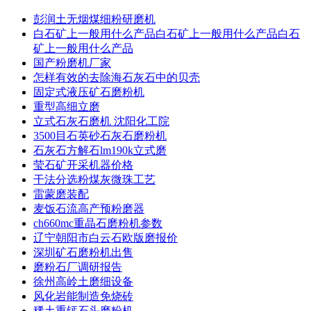
彭润土无烟煤细粉研磨机
白石矿上一般用什么产品白石矿上一般用什么产品白石
矿上一般用什么产品
国产粉磨机厂家
怎样有效的去除海石灰石中的贝壳
固定式液压矿石磨粉机
重型高细立磨
立式石灰石磨机 沈阳化工院
3500目石英砂石灰石磨粉机
石灰石方解石lm190k立式磨
莹石矿开采机器价格
干法分选粉煤灰微珠工艺
雷蒙磨装配
麦饭石流高产预粉磨器
ch660mc重晶石磨粉机参数
辽宁朝阳市白云石欧版磨报价
深圳矿石磨粉机出售
磨粉石厂调研报告
徐州高岭土磨细设备
风化岩能制造免烧砖
稀土重钙石头磨粉机