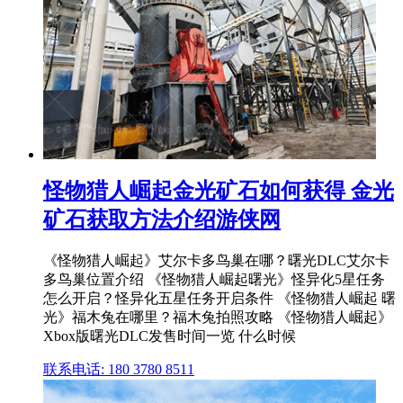
怪物猎人崛起金光矿石如何获得 金光
矿石获取方法介绍游侠网
《怪物猎人崛起》艾尔卡多鸟巢在哪？曙光DLC艾尔卡
多鸟巢位置介绍 《怪物猎人崛起曙光》怪异化5星任务
怎么开启？怪异化五星任务开启条件 《怪物猎人崛起 曙
光》福木兔在哪里？福木兔拍照攻略 《怪物猎人崛起》
Xbox版曙光DLC发售时间一览 什么时候
联系电话: 180 3780 8511