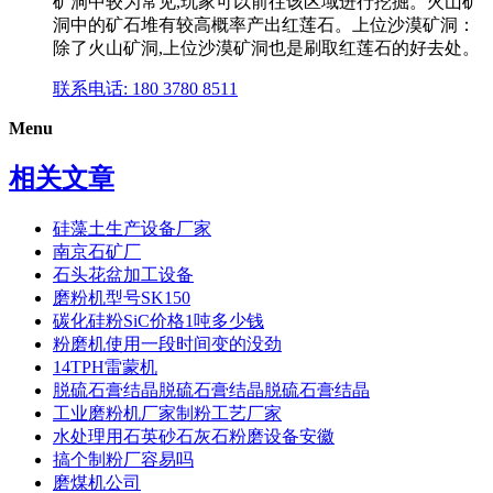
矿洞中较为常见,玩家可以前往该区域进行挖掘。火山矿
洞中的矿石堆有较高概率产出红莲石。上位沙漠矿洞：
除了火山矿洞,上位沙漠矿洞也是刷取红莲石的好去处。
联系电话: 180 3780 8511
Menu
相关文章
硅藻土生产设备厂家
南京石矿厂
石头花盆加工设备
磨粉机型号SK150
碳化硅粉SiC价格1吨多少钱
粉磨机使用一段时间变的没劲
14TPH雷蒙机
脱硫石膏结晶脱硫石膏结晶脱硫石膏结晶
工业磨粉机厂家制粉工艺厂家
水处理用石英砂石灰石粉磨设备安徽
搞个制粉厂容易吗
磨煤机公司