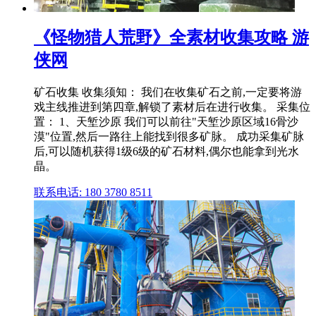
《怪物猎人荒野》全素材收集攻略 游
侠网
矿石收集 收集须知： 我们在收集矿石之前,一定要将游
戏主线推进到第四章,解锁了素材后在进行收集。 采集位
置： 1、天堑沙原 我们可以前往"天堑沙原区域16骨沙
漠"位置,然后一路往上能找到很多矿脉。 成功采集矿脉
后,可以随机获得1级6级的矿石材料,偶尔也能拿到光水
晶。
联系电话: 180 3780 8511