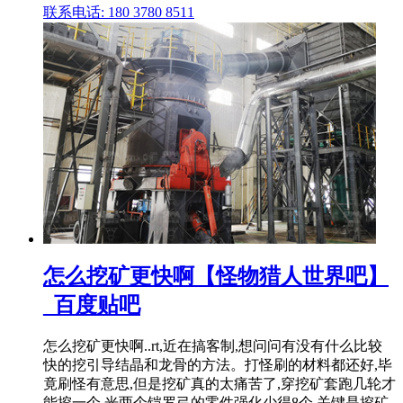
联系电话: 180 3780 8511
怎么挖矿更快啊【怪物猎人世界吧】
_百度贴吧
怎么挖矿更快啊..rt,近在搞客制,想问问有没有什么比较
快的挖引导结晶和龙骨的方法。打怪刷的材料都还好,毕
竟刷怪有意思,但是挖矿真的太痛苦了,穿挖矿套跑几轮才
能挖一个,光两个铠罗弓的零件强化少得8个,关键是挖矿