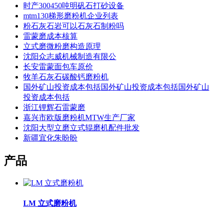
时产300450吨明矾石打砂设备
mtm130梯形磨粉机企业列表
粉石灰石岩可以石灰石制粉吗
雷蒙磨成本核算
立式磨微粉磨构造原理
沈阳众志威机械制造有限公
长安雷蒙面包车原价
牧羊石灰石碳酸钙磨粉机
国外矿山投资成本包括国外矿山投资成本包括国外矿山
投资成本包括
浙江锂辉石雷蒙磨
嘉兴市欧版磨粉机MTW生产厂家
沈阳大型立磨立式辊磨机配件批发
新疆宜化朱盼盼
产品
LM 立式磨粉机