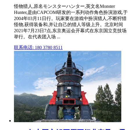
怪物猎人,原名モンスターハンター,英文名Monster
Hunter,是由CAPCOM研发的一系列动作角色扮演游戏,于
2004年03月11日行。玩家要在游戏中扮演猎人,不断狩猎
怪物,获得装备和,并让自己的猎人等级上升。北京时间
2021年7月23日7点,东京奥运会开幕式在东京国立竞技场
举行。在代表团入场 ...
联系电话: 180 3780 8511