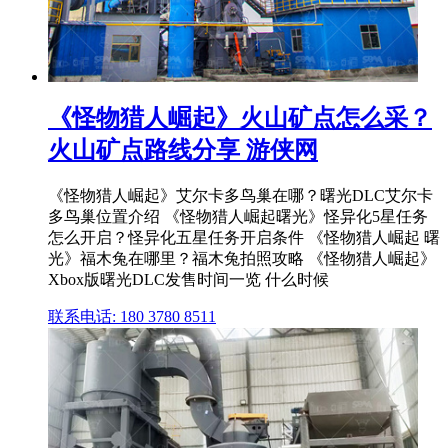
《怪物猎人崛起》火山矿点怎么采？
火山矿点路线分享 游侠网
《怪物猎人崛起》艾尔卡多鸟巢在哪？曙光DLC艾尔卡
多鸟巢位置介绍 《怪物猎人崛起曙光》怪异化5星任务
怎么开启？怪异化五星任务开启条件 《怪物猎人崛起 曙
光》福木兔在哪里？福木兔拍照攻略 《怪物猎人崛起》
Xbox版曙光DLC发售时间一览 什么时候
联系电话: 180 3780 8511