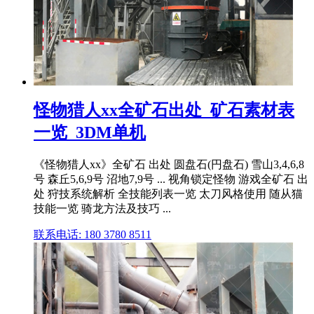
怪物猎人xx全矿石出处_矿石素材表
一览_3DM单机
《怪物猎人xx》全矿石 出处 圆盘石(円盘石) 雪山3,4,6,8
号 森丘5,6,9号 沼地7,9号 ... 视角锁定怪物 游戏全矿石 出
处 狩技系统解析 全技能列表一览 太刀风格使用 随从猫
技能一览 骑龙方法及技巧 ...
联系电话: 180 3780 8511