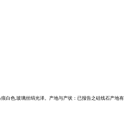
多近白色,条痕白色,玻璃丝绢光泽。产地与产状：已报告之硅线石产地有