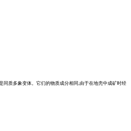
晶石族矿物,是同质多象变体。它们的物质成分相同,由于在地壳中成矿时经