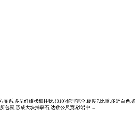
：晶体属斜方晶系,多呈纤维状细柱状,{010}解理完全,硬度7,比重,
围,形成大块捕获石,达数公尺宽,砂岩中 ...