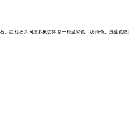
与 蓝晶石、红 柱石为同质多象变体,是一种呈褐色、浅 绿色、浅蓝色