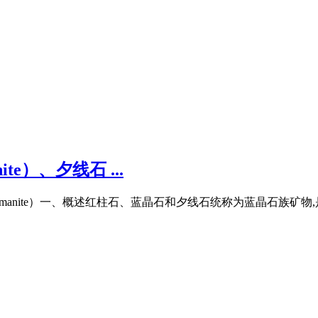
te）、夕线石 ...
线石（Sillimanite）一、概述红柱石、蓝晶石和夕线石统称为蓝