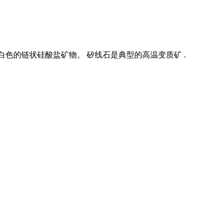
或白色的链状硅酸盐矿物。 矽线石是典型的高温变质矿 .