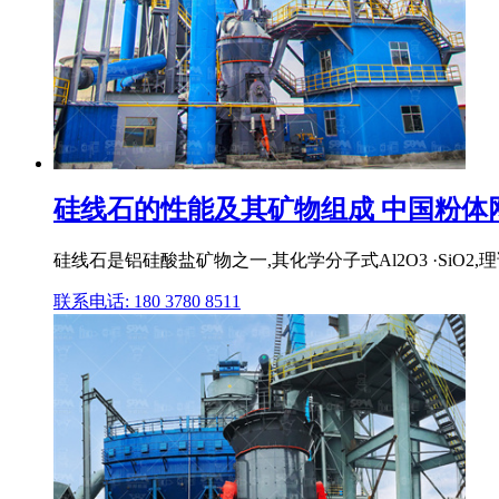
硅线石的性能及其矿物组成 中国粉体
硅线石是铝硅酸盐矿物之一,其化学分子式Al2O3 ·SiO2,
联系电话: 180 3780 8511