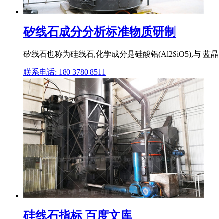
矽线石成分分析标准物质研制
矽线石也称为硅线石,化学成分是硅酸铝(Al2SiO5),
联系电话: 180 3780 8511
硅线石指标 百度文库