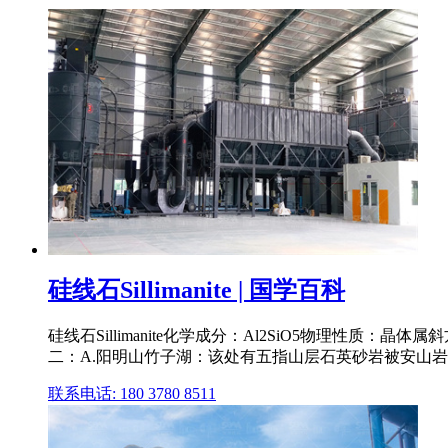
硅线石Sillimanite | 国学百科
硅线石Sillimanite化学成分：Al2SiO5物理性质
二：A.阳明山竹子湖：该处有五指山层石英砂岩被安山岩所包
联系电话: 180 3780 8511