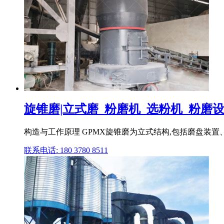
旋锥磨|立式磨_粉磨机_选粉机_粉磨设备
构造与工作原理 GPMX旋锥磨为立式结构,包括磨盘装
联系电话: 180 3780 8511