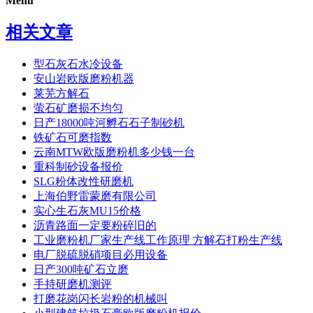
Menu
相关文章
型石灰石水冷设备
安山岩欧版磨粉机器
莱芜方解石
萤石矿磨损不均匀
日产18000吨河孵石石子制砂机
铁矿石可磨指数
云南MTW欧版磨粉机多少钱一台
重科制砂设备报价
SLG粉体改性研磨机
上海伯野雷蒙磨有限公司
实心生石灰MU15价格
沥青路面一定要粉碎旧的
工业磨粉机厂家生产线工作原理 方解石打粉生产线
电厂脱硫脱硝项目必用设备
日产300吨矿石立磨
手持研磨机测评
打磨花岗闪长岩粉的机械叫