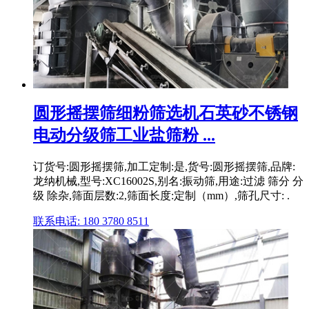
圆形摇摆筛细粉筛选机石英砂不锈钢
电动分级筛工业盐筛粉 ...
订货号:圆形摇摆筛,加工定制:是,货号:圆形摇摆筛,品牌:
龙纳机械,型号:XC16002S,别名:振动筛,用途:过滤 筛分 分
级 除杂,筛面层数:2,筛面长度:定制（mm）,筛孔尺寸: .
联系电话: 180 3780 8511