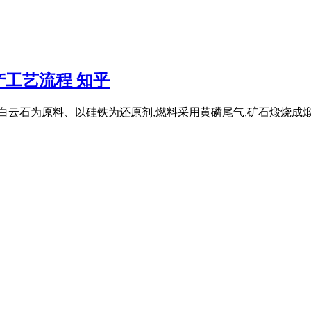
工艺流程 知乎
白云石为原料、以硅铁为还原剂,燃料采用黄磷尾气,矿石煅烧成煅