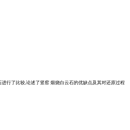
白云石进行了比较,论述了竖窑 煅烧白云石的优缺点及其对还原过程