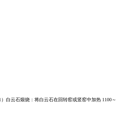
）白云石煅烧：将白云石在回转窑或竖窑中加热 1100～