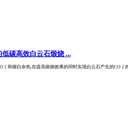
碳高效白云石煅烧 ...
2 和煅白余热,在提高煅烧效果的同时实现白云石产生的CO 2 的