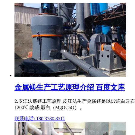
金属镁生产工艺原理介绍 百度文库
2.皮江法炼镁工艺原理 皮江法生产金属镁是以煅烧白云石
1200℃,烧成 煅白（MgOCaO）。
联系电话: 180 3780 8511