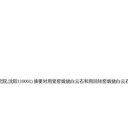
究院,沈阳110001) 摘要对用竖窑煅烧白云石和用回转窑煅烧