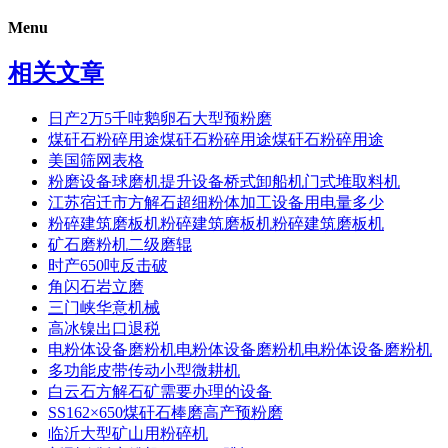
Menu
相关文章
日产2万5千吨鹅卵石大型预粉磨
煤矸石粉碎用途煤矸石粉碎用途煤矸石粉碎用途
美国筛网表格
粉磨设备球磨机提升设备桥式卸船机门式堆取料机
江苏宿迁市方解石超细粉体加工设备用电量多少
粉碎建筑磨板机粉碎建筑磨板机粉碎建筑磨板机
矿石磨粉机二级磨辊
时产650吨反击破
角闪石岩立磨
三门峡华意机械
高冰镍出口退税
电粉体设备磨粉机电粉体设备磨粉机电粉体设备磨粉机
多功能皮带传动小型微耕机
白云石方解石矿需要办理的设备
SS162×650煤矸石棒磨高产预粉磨
临沂大型矿山用粉碎机