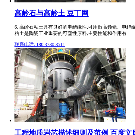
高岭石与高岭土 豆丁网
6. 高岭石粘土具有良好的电绝缘性,可用做高频瓷、电绝
粘土是陶瓷工业重要的可塑性原料,主要性能和作用有：
联系电话: 180 3780 8511
工程地质岩芯描述细则及范例 百度文