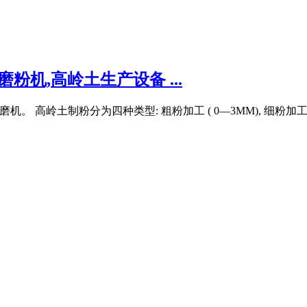
粉机,高岭土生产设备 ...
岭土制粉分为四种类型: 粗粉加工 ( 0―3MM), 细粉加工 （20