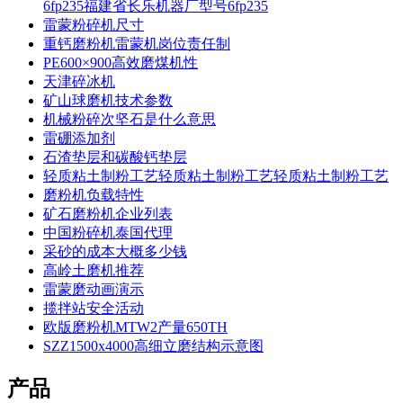
6fp235福建省长乐机器厂型号6fp235
雷蒙粉碎机尺寸
重钙磨粉机雷蒙机岗位责任制
PE600×900高效磨煤机性
天津碎冰机
矿山球磨机技术参数
机械粉碎次坚石是什么意思
雷硼添加剂
石渣垫层和碳酸钙垫层
轻质粘土制粉工艺轻质粘土制粉工艺轻质粘土制粉工艺
磨粉机负载特性
矿石磨粉机企业列表
中国粉碎机泰国代理
采砂的成本大概多少钱
高岭土磨机推荐
雷蒙磨动画演示
揽拌站安全活动
欧版磨粉机MTW2产量650TH
SZZ1500x4000高细立磨结构示意图
产品