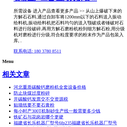
所需设备 进入产品查看更多产品 >> 从山上爆破下来的
方解石石料,通过自卸车将1200mm以下的石料送入振动
给料机,振动给料机把石料均匀的送入颚破或者锤破对石
料进行段破碎,再用方解石磨粉机粉到细方解石粉,用分级
机对磨粉进行分级,符合粒度要求的粉末作为产品包装入
库, .
联系电话: 180 3780 8511
Menu
相关文章
河北重质碳酸钙磨粉机全套设备价格
防止块煤过度粉碎
开碳酸钙发票交不交资源税
贴墙纸要不要石膏粉
每小时产300T机制砂生产线一般需要多少钱
铁矿石与花岗岩哪个更硬
福建省长乐机器厂型号6fp235福建省长乐机器厂型号