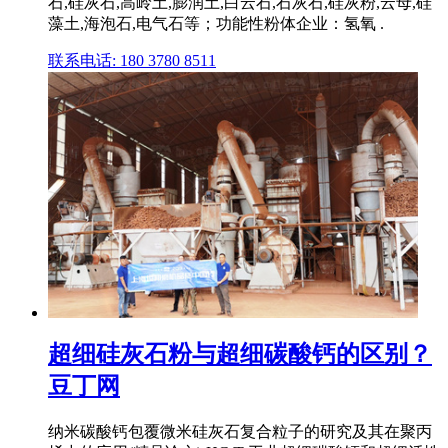
石,硅灰石,高岭土,膨润土,白云石,石灰石,硅灰粉,云母,硅
藻土,海泡石,电气石等；功能性粉体企业：氢氧 .
联系电话: 180 3780 8511
超细硅灰石粉与超细碳酸钙的区别？
豆丁网
纳米碳酸钙包覆微米硅灰石复合粒子的研究及其在聚丙