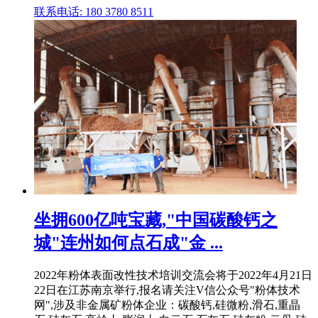
联系电话: 180 3780 8511
坐拥600亿吨宝藏,"中国碳酸钙之
城"连州如何点石成"金 ...
2022年粉体表面改性技术培训交流会将于2022年4月21日
22日在江苏南京举行,报名请关注V信公众号"粉体技术
网",涉及非金属矿粉体企业：碳酸钙,硅微粉,滑石,重晶