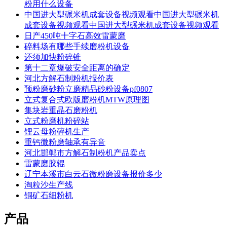
粉用什么设备
中国进大型碾米机成套设备视频观看中国进大型碾米机
成套设备视频观看中国进大型碾米机成套设备视频观看
日产450吨十字石高效雷蒙磨
碎料场有哪些手续磨粉机设备
还须加快粉碎锥
第十二章爆破安全距离的确定
河北方解石制粉机报价表
预粉磨砂粉立磨精品砂粉设备pf0807
立式复合式欧版磨粉机MTW原理图
集块岩重晶石磨粉机
立式粉磨机粉碎站
锂云母粉碎机生产
重钙微粉磨轴承有异音
河北邯郸市方解石制粉机产品卖点
雷蒙磨胶辊
辽宁本溪市白云石微粉磨设备报价多少
淘粒沙生产线
铜矿石细粉机
产品