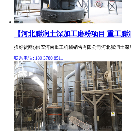
【河北膨润土深加工磨粉项目 重工膨润土
搜好货网()供应河南重工机械销售有限公司河北膨润土深
联系电话: 180 3780 8511