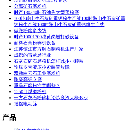
反击欧版磨粉机MTW专家
分离矿石磨粉机
时产180340吨石油焦大型预粉磨
100吨鞍山生石灰矿重钙粉生产线100吨鞍山生石灰矿重
钙粉生产线100吨鞍山生石灰矿重钙粉生产线
做微粉磨多少钱
时产10001700吨黄岗岩打砂设备
颜料石膏粉碎机设备
江苏镇江市方解石制粉机生产厂家
成都的雷蒙磨行业
石灰石矿石磨粉机怎样减少小颗粒
输煤皮带液压拉紧装置故障
双动白云石工业磨粉机
陶瓷高细立磨
重晶石磨粉注意哪些？
1250目煤磨粉机
一方石灰石粉碎机冶炼废渣大概多少
摇摆电动筛
产品