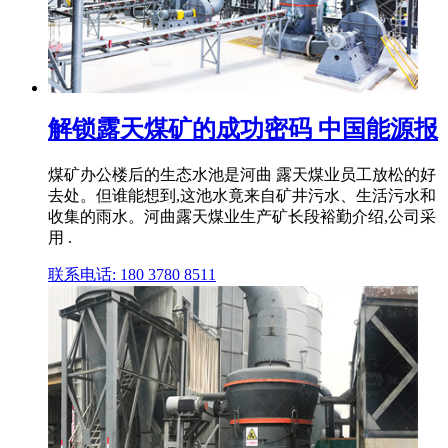
解锁露天煤矿的成功密码 中国能源报
煤矿办公楼后的生态水池是河曲 露天煤业员工放松的好
去处。但谁能想到,这池水竟来自矿井污水、生活污水和
收集的雨水。河曲露天煤业生产矿长段裕勤介绍,公司采
用 .
联系电话: 180 3780 8511