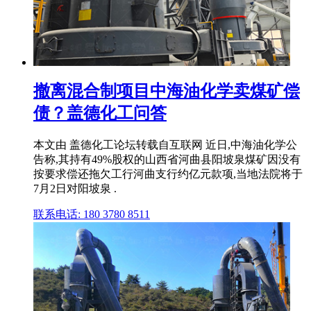
撤离混合制项目中海油化学卖煤矿偿
债？盖德化工问答
本文由 盖德化工论坛转载自互联网 近日,中海油化学公
告称,其持有49%股权的山西省河曲县阳坡泉煤矿因没有
按要求偿还拖欠工行河曲支行约亿元款项,当地法院将于
7月2日对阳坡泉 .
联系电话: 180 3780 8511