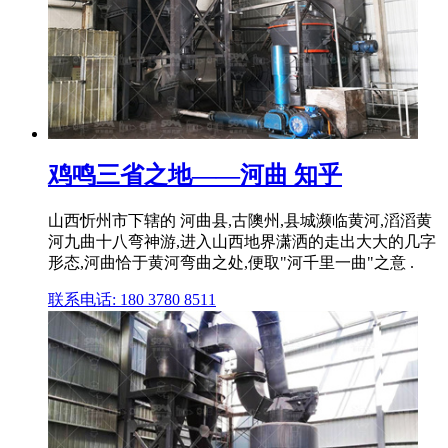
鸡鸣三省之地——河曲 知乎
山西忻州市下辖的 河曲县,古隩州,县城濒临黄河,滔滔黄
河九曲十八弯神游,进入山西地界潇洒的走出大大的几字
形态,河曲恰于黄河弯曲之处,便取"河千里一曲"之意 .
联系电话: 180 3780 8511