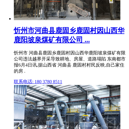
忻州市河曲县鹿固乡鹿固村因山西华
鹿阳坡泉煤矿有限公司 ...
忻州市 河曲县鹿固乡鹿固村因山西华鹿阳坡泉煤矿有限
公司违法越界开采导致耕地、房屋、道路塌陷 东南都市
报6月4日讯,据山西省 河曲县 鹿固村村民反映,自己家住
的房 .
联系电话: 180 3780 8511