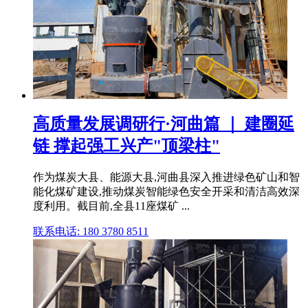
高质量发展调研行·河曲篇 ｜ 建圈延
链 撑起强工兴产"顶梁柱"
作为煤炭大县、能源大县,河曲县深入推进绿色矿山和智
能化煤矿建设,推动煤炭智能绿色安全开采和清洁高效深
度利用。截目前,全县11座煤矿 ...
联系电话: 180 3780 8511