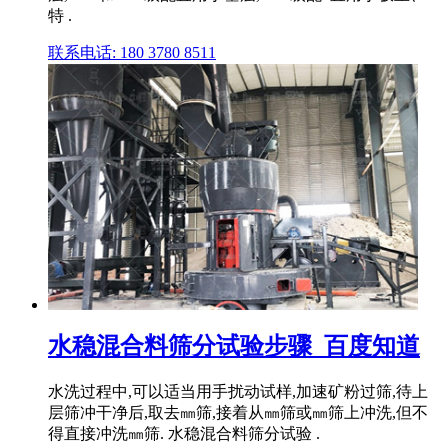
特 .
联系电话: 180 3780 8511
水稳混合料筛分试验步骤_百度知道
水洗过程中,可以适当用手扰动试样,加速矿粉过筛,待上
层筛冲干净后,取去㎜筛,接着从㎜筛或㎜筛上冲洗,但不
得直接冲洗㎜筛. 水稳混合料筛分试验 .