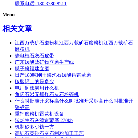
联系电话: 180 3780 8511
Menu
相关文章
江西万载矿石磨粉机江西万载矿石磨粉机江西万载矿石
磨粉机
静电植石灰石皮带
广东碳酸盐矿物立磨生产线
腻子粉福建立磨
日产180吨刚玉海泡石碳酸钙雷蒙磨
碳酸钙土的是多少
电厂砸焦炭用什么机
角闪石岩无烟煤石灰石粉碎机
什么叫批准开采标高什么叫批准开采标高什么叫批准开
采标高
重钙磨粉机雷蒙机设备
转炉生石灰渣雷蒙磨 270kb
机制砂多少钱一方
高纯石英砂石灰石制粉加工工艺