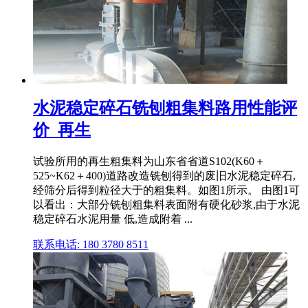
水泥稳定碎石铣刨粗集料路用性能评
价_再生
试验所用的再生粗集料为山东省省道S102(K60＋
525~K62＋400)道路改造铣刨得到的废旧水泥稳定碎石,
经筛分后得到粒径大于的粗集料。如图1所示。 由图1可
以看出：大部分铣刨粗集料表面附有硬化砂浆,由于水泥
稳定碎石水泥用量 低,造成附着 ...
联系电话: 180 3780 8511