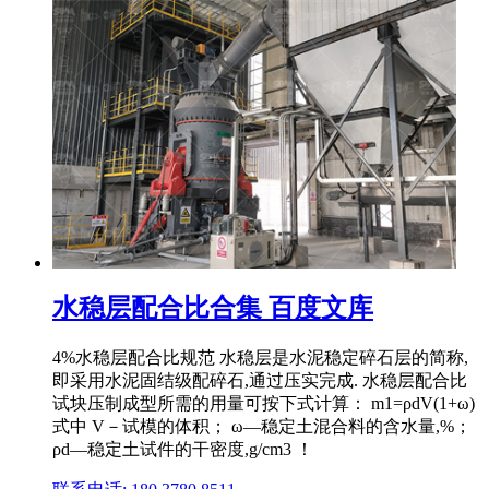
水稳层配合比合集 百度文库
4%水稳层配合比规范 水稳层是水泥稳定碎石层的简称,
即采用水泥固结级配碎石,通过压实完成. 水稳层配合比
试块压制成型所需的用量可按下式计算： m1=ρdV(1+ω)
式中 V－试模的体积； ω―稳定土混合料的含水量,%；
ρd―稳定土试件的干密度,g/cm3 ！