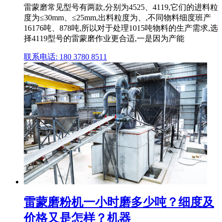
雷蒙磨常见型号有两款,分别为4525、4119,它们的进料粒
度为≤30mm、≤25mm,出料粒度为、,不同物料细度班产
16176吨、878吨,所以对于处理1015吨物料的生产需求,选
择4119型号的雷蒙磨作业更合适,一是因为产能
联系电话: 180 3780 8511
雷蒙磨粉机一小时磨多少吨？细度及
价格又是怎样？机器