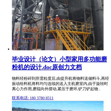
毕业设计（论文）小型家用多功能磨
粉机的设计.doc原创力文档
物料经粉碎到所需粒度后,由提升机将物料送储料斗,再经
振动给料机将料均匀连续的送入主机磨室内,由于旋转时
离心力作用,磨辊向外摆动,紧压于磨环,铲刀铲起物 .
联系电话: 180 3780 8511