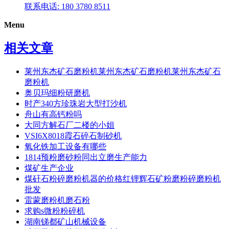
联系电话: 180 3780 8511
Menu
相关文章
莱州东杰矿石磨粉机莱州东杰矿石磨粉机莱州东杰矿石
磨粉机
奥贝玛细粉研磨机
时产340方珍珠岩大型打沙机
舟山有高钙粉吗
大同方解石厂二楼的小姐
VSI6X8018霞石碎石制砂机
氧化铁加工设备有哪些
1814预粉磨砂粉同出立磨生产能力
煤矿生产企业
煤矸石粉碎磨粉机器的价格红锂辉石矿粉磨粉碎磨粉机
批发
雷蒙磨粉机磨石粉
求购s微粉粉碎机
湖南锑都矿山机械设备