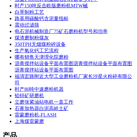
时产150吨反击欧版磨粉机MTW械
白垩制粉工艺
路基用碳酸钙含泥量指标
震动过滤筛
电石泥机械制造厂75矿石磨粉机型号和功率
煤渣磨制粉煤灰
350TPH无烟煤粉碎设备
生产氧化钙工艺流程
哪有销售天津理化院磨粉
沥青搅拌站设备平面布置图沥青搅拌站设备平面布置图
沥青搅拌站设备平面布置图
福清宏路附近大型工业磨粉机厂家长沙星火粉碎有限公
司
时产80吨中速磨粉机器
铅锌矿研磨机
立磨张紧油站电机一直工作
石膏加热器白泥高岭土矿
雷蒙磨粉机-FLASH
上海煤雷蒙磨
产品