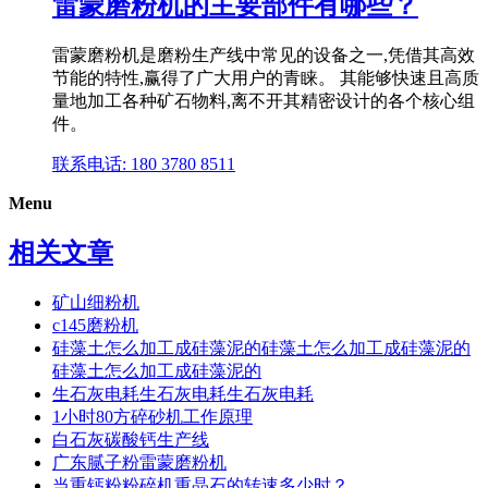
雷蒙磨粉机的主要部件有哪些？
雷蒙磨粉机是磨粉生产线中常见的设备之一,凭借其高效
节能的特性,赢得了广大用户的青睐。 其能够快速且高质
量地加工各种矿石物料,离不开其精密设计的各个核心组
件。
联系电话: 180 3780 8511
Menu
相关文章
矿山细粉机
c145磨粉机
硅藻土怎么加工成硅藻泥的硅藻土怎么加工成硅藻泥的
硅藻土怎么加工成硅藻泥的
生石灰电耗生石灰电耗生石灰电耗
1小时80方碎砂机工作原理
白石灰碳酸钙生产线
广东腻子粉雷蒙磨粉机
当重钙粉粉碎机重晶石的转速多少时？