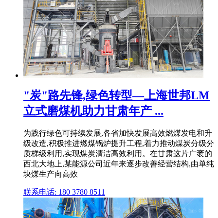
"炭"路先锋,绿色转型—上海世邦LM
立式磨煤机助力甘肃年产 ...
为践行绿色可持续发展,各省加快发展高效燃煤发电和升
级改造,积极推进燃煤锅炉提升工程,着力推动煤炭分级分
质梯级利用,实现煤炭清洁高效利用。在甘肃这片广袤的
西北大地上,某能源公司近年来逐步改善经营结构,由单纯
块煤生产向高效
联系电话: 180 3780 8511