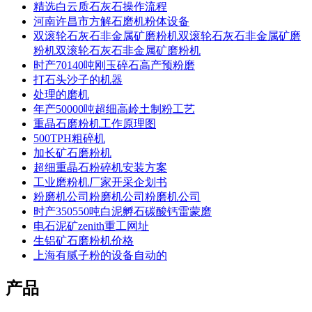
精选白云质石灰石操作流程
河南许昌市方解石磨机粉体设备
双滚轮石灰石非金属矿磨粉机双滚轮石灰石非金属矿磨
粉机双滚轮石灰石非金属矿磨粉机
时产70140吨刚玉碎石高产预粉磨
打石头沙子的机器
处理的磨机
年产50000吨超细高岭土制粉工艺
重晶石磨粉机工作原理图
500TPH粗碎机
加长矿石磨粉机
超细重晶石粉碎机安装方案
工业磨粉机厂家开采企划书
粉磨机公司粉磨机公司粉磨机公司
时产350550吨白泥孵石碳酸钙雷蒙磨
电石泥矿zenith重工网址
生铝矿石磨粉机价格
上海有腻子粉的设备自动的
产品