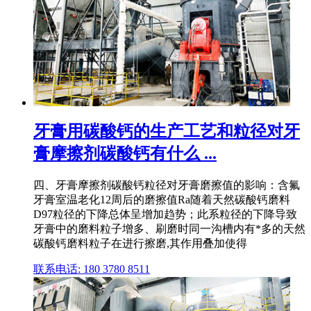
牙膏用碳酸钙的生产工艺和粒径对牙
膏摩擦剂碳酸钙有什么 ...
四、牙膏摩擦剂碳酸钙粒径对牙膏磨擦值的影响：含氟
牙膏室温老化12周后的磨擦值Ra随着天然碳酸钙磨料
D97粒径的下降总体呈增加趋势；此系粒径的下降导致
牙膏中的磨料粒子增多、刷磨时同一沟槽内有*多的天然
碳酸钙磨料粒子在进行擦磨,其作用叠加使得
联系电话: 180 3780 8511