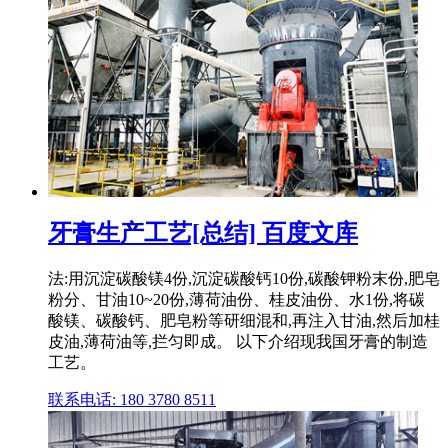
牙膏生产工艺[总结] 百度文库
法:用沉淀碳酸镁4份,沉淀碳酸钙10份,碳酸钾粉末份,肥皂
粉分、甘油10~20份,薄荷油份、桂皮油份、水1份,将碳
酸镁、碳酸钙、肥皂粉等研细混和,再注入甘油,然后加桂
皮油,薄荷油等,拦匀即成。 以下介绍现我国牙膏的制造
工艺。
联系电话: 180 3780 8511