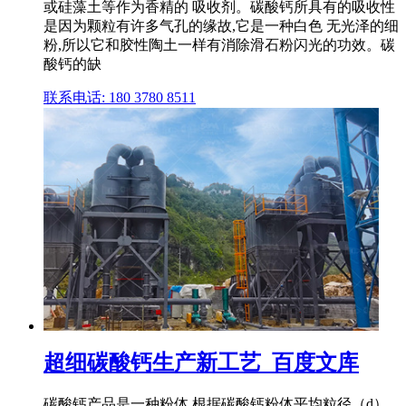
或硅藻土等作为香精的 吸收剂。碳酸钙所具有的吸收性
是因为颗粒有许多气孔的缘故,它是一种白色 无光泽的细
粉,所以它和胶性陶土一样有消除滑石粉闪光的功效。碳
酸钙的缺
联系电话: 180 3780 8511
超细碳酸钙生产新工艺_百度文库
碳酸钙产品是一种粉体,根据碳酸钙粉体平均粒径（d）