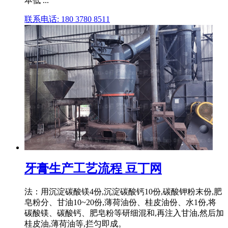
本低 ...
联系电话: 180 3780 8511
牙膏生产工艺流程 豆丁网
法：用沉淀碳酸镁4份,沉淀碳酸钙10份,碳酸钾粉末份,肥
皂粉分、甘油10~20份,薄荷油份、桂皮油份、水1份,将
碳酸镁、碳酸钙、肥皂粉等研细混和,再注入甘油,然后加
桂皮油,薄荷油等,拦匀即成。