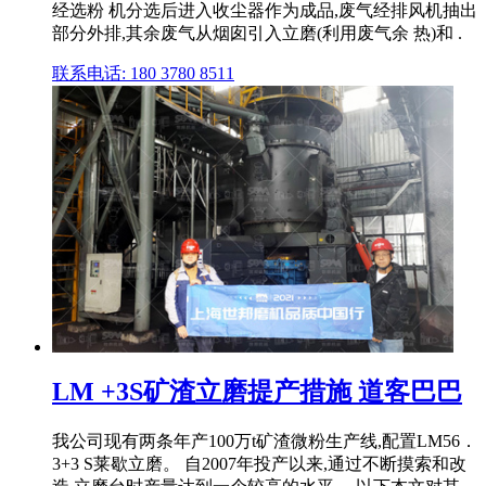
经选粉 机分选后进入收尘器作为成品,废气经排风机抽出
部分外排,其余废气从烟囱引入立磨(利用废气余 热)和 .
联系电话: 180 3780 8511
LM +3S矿渣立磨提产措施 道客巴巴
我公司现有两条年产100万t矿渣微粉生产线,配置LM56．
3+3 S莱歇立磨。 自2007年投产以来,通过不断摸索和改