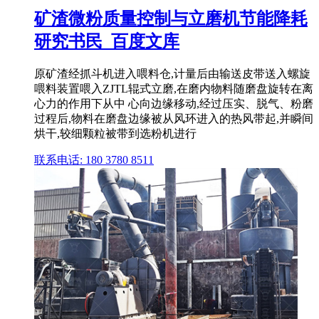
矿渣微粉质量控制与立磨机节能降耗
研究书民_百度文库
原矿渣经抓斗机进入喂料仓,计量后由输送皮带送入螺旋
喂料装置喂入ZJTL辊式立磨,在磨内物料随磨盘旋转在离
心力的作用下从中 心向边缘移动,经过压实、脱气、粉磨
过程后,物料在磨盘边缘被从风环进入的热风带起,并瞬间
烘干,较细颗粒被带到选粉机进行
联系电话: 180 3780 8511