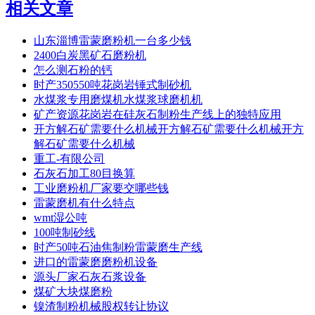
相关文章
山东淄博雷蒙磨粉机一台多少钱
2400白炭黑矿石磨粉机
怎么测石粉的钙
时产350550吨花岗岩锤式制砂机
水煤浆专用磨煤机水煤浆球磨机机
矿产资源花岗岩在硅灰石制粉生产线上的独特应用
开方解石矿需要什么机械开方解石矿需要什么机械开方
解石矿需要什么机械
重工-有限公司
石灰石加工80目换算
工业磨粉机厂家要交哪些钱
雷蒙磨机有什么特点
wmt湿公吨
100吨制砂线
时产50吨石油焦制粉雷蒙磨生产线
进口的雷蒙磨磨粉机设备
源头厂家石灰石浆设备
煤矿大块煤磨粉
镍渣制粉机械股权转让协议