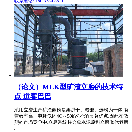
联系电话: 180 3780 8511
（论文）MLK型矿渣立磨的技术特
点 道客巴巴
采用立磨生产矿渣微粉是集烘干、粉磨、选粉为一体,有
着效率高、电耗低约4O～50kW／t的显著优点,因此在激
烈的市场竞争中,立磨系统将会象水泥原料立磨取代管磨
.