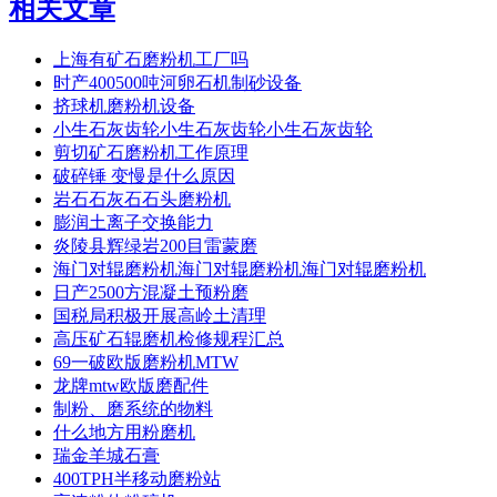
相关文章
上海有矿石磨粉机工厂吗
时产400500吨河卵石机制砂设备
挤球机磨粉机设备
小生石灰齿轮小生石灰齿轮小生石灰齿轮
剪切矿石磨粉机工作原理
破碎锤 变慢是什么原因
岩石石灰石石头磨粉机
膨润土离子交换能力
炎陵县辉绿岩200目雷蒙磨
海门对辊磨粉机海门对辊磨粉机海门对辊磨粉机
日产2500方混凝土预粉磨
国税局积极开展高岭土清理
高压矿石辊磨机检修规程汇总
69一破欧版磨粉机MTW
龙牌mtw欧版磨配件
制粉、磨系统的物料
什么地方用粉磨机
瑞金羊城石膏
400TPH半移动磨粉站