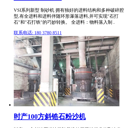
VSI系列新型 制砂机 拥有独好的进料结构和多种破碎腔
型,有全进料和进料伴随环形瀑落进料,并可实现"石打
石"和"石打铁"的巧妙转换。 全进料：物料落入制 .
联系电话: 180 3780 8511
时产100方斜锆石粉沙机