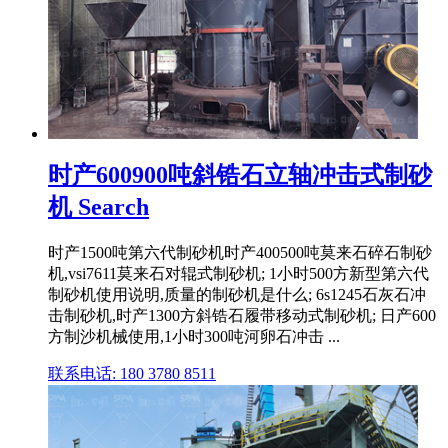
时产600900吨斜锆石立轴冲击式制砂
机 Search
时产1500吨第六代制砂机时产400500吨莫来石碎石制砂
机,vsi7611莫来石对辊式制砂机; 1小时500方新型第六代
制砂机使用说明,质量的制砂机是什么; 6s1245石灰石冲
击制砂机,时产1300方斜锆石履带移动式制砂机; 日产600
方制沙机械使用,1小时300吨河卵石冲击 ...
联系电话: 180 3780 8511