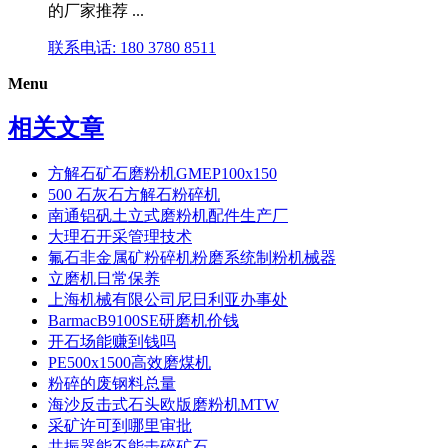
的厂家推荐 ...
联系电话: 180 3780 8511
Menu
相关文章
方解石矿石磨粉机GMEP100x150
500 石灰石方解石粉碎机
南通铝矾土立式磨粉机配件生产厂
大理石开采管理技术
氟石非金属矿粉碎机粉磨系统制粉机械器
立磨机日常保养
上海机械有限公司尼日利亚办事处
BarmacB9100SE研磨机价钱
开石场能赚到钱吗
PE500x1500高效磨煤机
粉碎的废钢料总量
海沙反击式石头欧版磨粉机MTW
采矿许可到哪里审批
共振器能不能击碎矿石