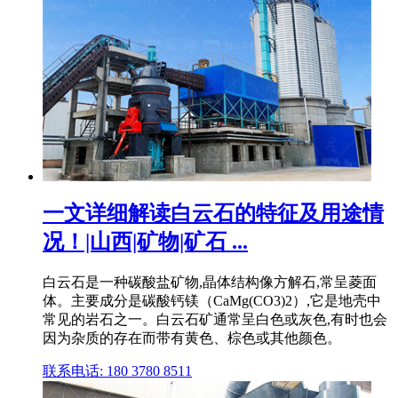
一文详细解读白云石的特征及用途情
况！|山西|矿物|矿石 ...
白云石是一种碳酸盐矿物,晶体结构像方解石,常呈菱面
体。主要成分是碳酸钙镁（CaMg(CO3)2）,它是地壳中
常见的岩石之一。白云石矿通常呈白色或灰色,有时也会
因为杂质的存在而带有黄色、棕色或其他颜色。
联系电话: 180 3780 8511