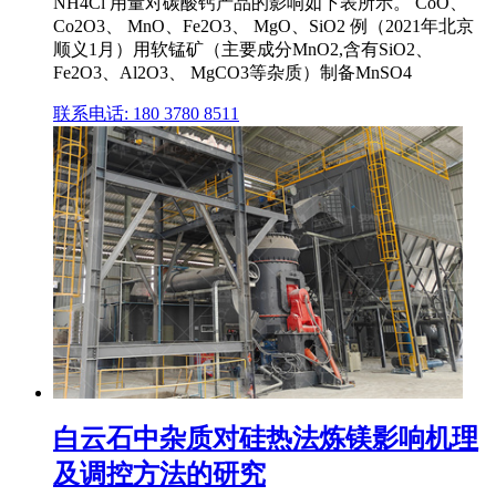
NH4Cl 用量对碳酸钙产品的影响如下表所示。 CoO、
Co2O3、 MnO、Fe2O3、 MgO、SiO2 例（2021年北京
顺义1月）用软锰矿（主要成分MnO2,含有SiO2、
Fe2O3、Al2O3、 MgCO3等杂质）制备MnSO4
联系电话: 180 3780 8511
白云石中杂质对硅热法炼镁影响机理
及调控方法的研究