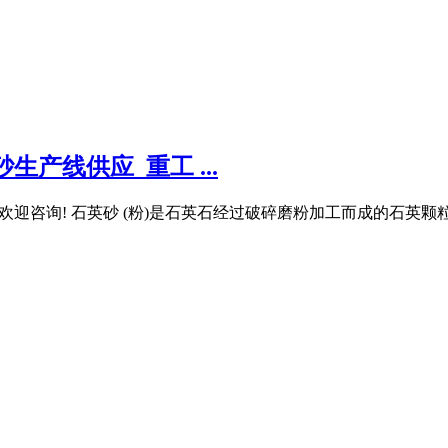
产线供应_重工 ...
欢迎咨询! 石英砂 (粉)是石英石经过破碎磨粉加工而成的石英颗粒