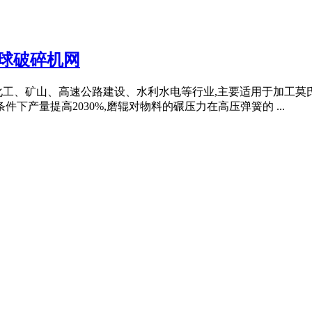
球破碎机网
化工、矿山、高速公路建设、水利水电等行业,主要适用于加工莫
件下产量提高2030%,磨辊对物料的碾压力在高压弹簧的 ...