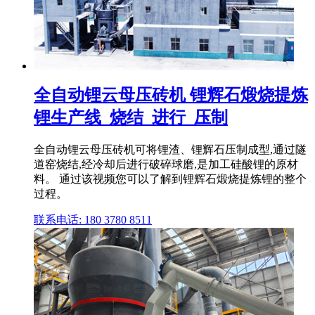
全自动锂云母压砖机 锂辉石煅烧提炼
锂生产线_烧结_进行_压制
全自动锂云母压砖机可将锂渣、锂辉石压制成型,通过隧
道窑烧结,经冷却后进行破碎球磨,是加工硅酸锂的原材
料。 通过该视频您可以了解到锂辉石煅烧提炼锂的整个
过程。
联系电话: 180 3780 8511