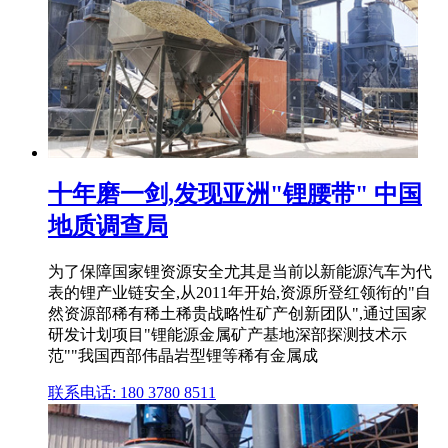
十年磨一剑,发现亚洲"锂腰带" 中国
地质调查局
为了保障国家锂资源安全尤其是当前以新能源汽车为代
表的锂产业链安全,从2011年开始,资源所登红领衔的"自
然资源部稀有稀土稀贵战略性矿产创新团队",通过国家
研发计划项目"锂能源金属矿产基地深部探测技术示
范""我国西部伟晶岩型锂等稀有金属成
联系电话: 180 3780 8511