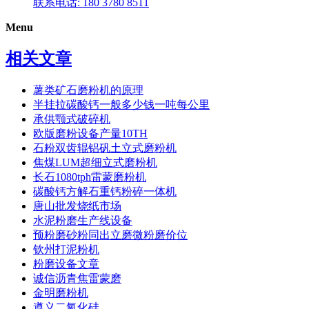
联系电话: 180 3780 8511
Menu
相关文章
薯类矿石磨粉机的原理
半挂拉碳酸钙一般多少钱一吨每公里
承供颚式破碎机
欧版磨粉设备产量10TH
石粉双齿辊铝矾土立式磨粉机
焦煤LUM超细立式磨粉机
长石1080tph雷蒙磨粉机
碳酸钙方解石重钙粉碎一体机
唐山批发烧纸市场
水泥粉磨生产线设备
预粉磨砂粉同出立磨微粉磨价位
钦州打泥粉机
粉磨设备文章
诚信沥青焦雷蒙磨
金明磨粉机
遵义二氧化硅