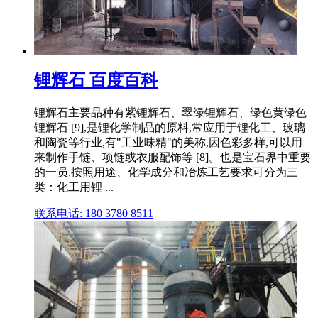
锂辉石 百度百科
锂辉石主要品种有紫锂辉石、翠绿锂辉石、绿色黄绿色
锂辉石 [9],是锂化学制品的原料,常应用于锂化工、玻璃
和陶瓷等行业,有"工业味精"的美称,因色彩多样,可以用
来制作手链、项链或衣服配饰等 [8]。也是宝石界中重要
的一员,按照用途、化学成分和冶炼工艺要求可分为三
类：化工用锂 ...
联系电话: 180 3780 8511