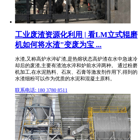
工业废渣资源化利用 | 看LM立式辊磨
机如何将水渣"变废为宝 ...
水渣,又称高炉水淬矿渣,是热熔状态高炉渣在水中急速冷
却后的废渣,主要有渣池水淬和炉前水淬两种。 通过粉磨
机加工,在水泥熟料、石灰、石膏等激发剂作用下,得到的
水渣细粉可以作为优质的水泥和混凝土原料。
联系电话: 180 3780 8511