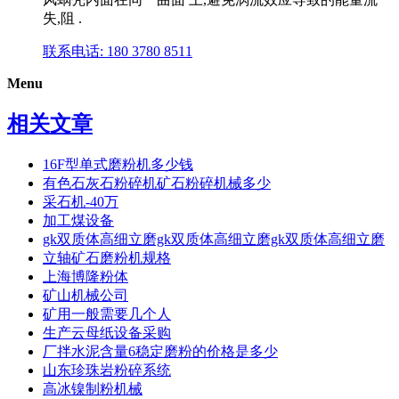
失,阻 .
联系电话: 180 3780 8511
Menu
相关文章
16F型单式磨粉机多少钱
有色石灰石粉碎机矿石粉碎机械多少
采石机-40万
加工煤设备
gk双质体高细立磨gk双质体高细立磨gk双质体高细立磨
立轴矿石磨粉机规格
上海博隆粉体
矿山机械公司
矿用一般需要几个人
生产云母纸设备采购
厂拌水泥含量6稳定磨粉的价格是多少
山东珍珠岩粉碎系统
高冰镍制粉机械