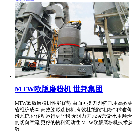
MTW欧版磨粉机 世邦集团
MTW欧版磨粉机性能优势 曲面可换刀刃铲刀,更高效更
省维护成本 高效笼形选粉机,有效杜绝跑"粗粉" 稀油润
滑系统,让传动运行更平稳 无阻力进风蜗壳设计,更顺滑
的切向气流,更好的物料流动性 MTW欧版磨粉机技术参
数